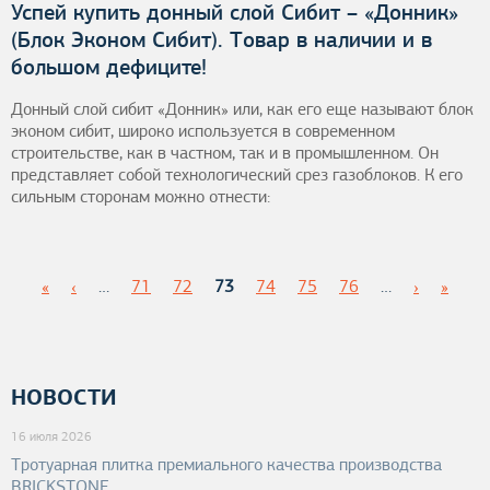
Успей купить донный слой Сибит – «Донник»
(Блок Эконом Сибит). Товар в наличии и в
большом дефиците!
Донный слой сибит «Донник» или, как его еще называют блок
эконом сибит, широко используется в современном
строительстве, как в частном, так и в промышленном. Он
представляет собой технологический срез газоблоков. К его
сильным сторонам можно отнести:
«
‹
…
71
72
73
74
75
76
…
›
»
С
т
НОВОСТИ
р
16 июля 2026
Тротуарная плитка премиального качества производства
а
BRICKSTONE