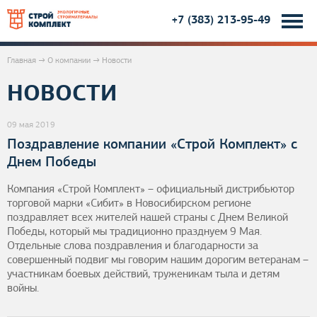
+7 (383) 213-95-49
Jump to navigation
Главная
→
О компании
→
Новости
НОВОСТИ
В
ы
09 мая 2019
Поздравление компании «Строй Комплект» с
з
Днем Победы
д
Компания «Строй Комплект» – официальный дистрибьютор
торговой марки «Сибит» в Новосибирском регионе
поздравляет всех жителей нашей страны с Днем Великой
е
Победы, который мы традиционно празднуем 9 Мая.
Отдельные слова поздравления и благодарности за
с
совершенный подвиг мы говорим нашим дорогим ветеранам –
участникам боевых действий, труженикам тыла и детям
войны.
ь