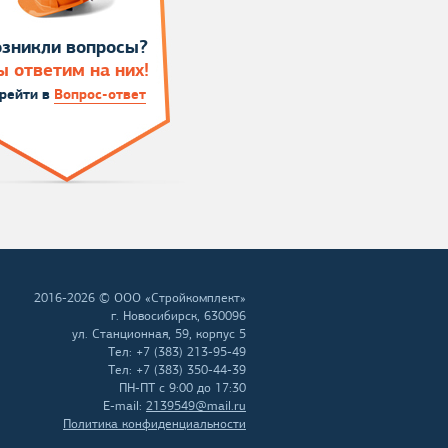
зникли вопросы?
 ответим на них!
рейти в
Вопрос-ответ
2016-
2026 © ООО «Стройкомплект»
г. Новосибирск, 630096
ул. Станционная, 59, корпус 5
Тел: +7 (383) 213-95-49
Тел: +7 (383) 350-44-39
ПН-ПТ с 9:00 до 17:30
E-mail:
2139549@mail.ru
Политика конфиденциальности