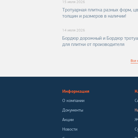
15 июля 2026
Тротуарная плитка разных форм, цв
толщин и размеров в наличии!
14 июля 2026
Бордюр дорожный и Бордюр троту
для плитки от производителя
Все 
Информация
К
О компании
С
Документы
К
Акции
Ж
Новости
С