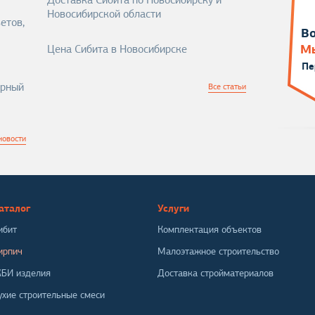
Доставка Сибита по Новосибирску и
Новосибирской области
етов,
Во
Мы
Цена Сибита в Новосибирске
Пе
арный
Все статьи
новости
аталог
Услуги
ибит
Комплектация объектов
ирпич
Малоэтажное строительство
БИ изделия
Доставка стройматериалов
ухие строительные смеси