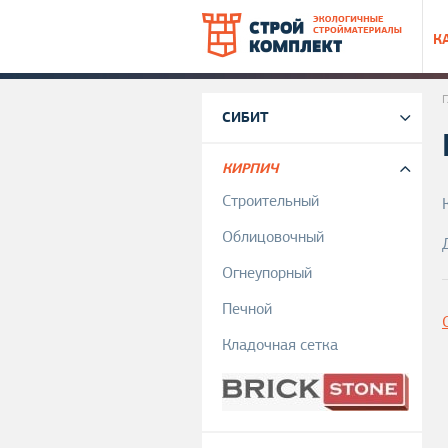
К
Г
л
Г
СИБИТ
а
КИРПИЧ
в
Строительный
н
Облицовочный
Огнеупорный
о
Печной
е
Кладочная сетка
м
е