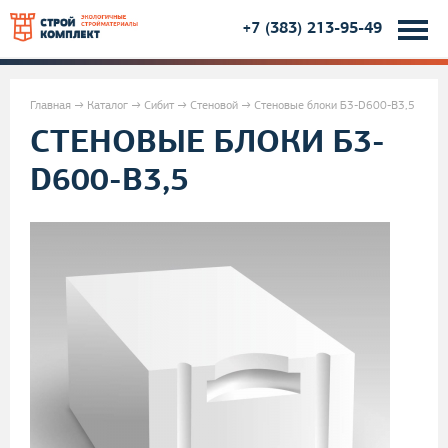
+7 (383) 213-95-49
Jump to navigation
Главная
→
Каталог
→
Сибит
→
Стеновой
→
Стеновые блоки Б3-D600-В3,5
СТЕНОВЫЕ БЛОКИ Б3-
В
D600-В3,5
ы
з
д
е
с
ь